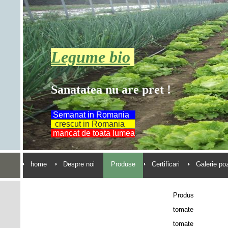
Legume bio
Sanatatea nu are pret !
Semanat in Romania
crescut in Romania
mancat de toata lumea
home
Despre noi
Produse
Certificari
Galerie po
Produs
tomate
tomate